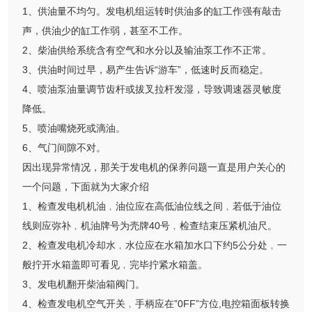
1、供油量不均匀。发电机组运转时供油多的缸工作强有敲击
声，供油少的缸工作弱，甚至不工作。
2、柴油供给系统含有空气和水分以及输油泵工作不正常。
3、供油时间过早，易产生告诉“游车”，低速时反而稳定。
4、喷油泵油量调节齿杆或拔叉拉杆发湿，导致调速器灵敏度
降低。
5、喷油嘴烧死或滴油。
6、气门间隙不对。
因出现异常情况，那关于发电机的保养问题一直是用户关心的
一个问题，下面就为大家介绍
1、检查发电机机油﹐油位应在高低油位线之间﹐若低于油位
线则应弥补﹐机油牌号为壳牌40号﹐检查结束压紧机油尺。
2、检查发电机冷却水﹐水位应在水箱加水口下约5公分处﹐一
般拧开水箱盖即可看见﹐完毕拧紧水箱盖。
3、发电机翻开柴油箱阀门。
4、检查发电机空气开关﹐手柄应在”0FF”方位,电控箱面板转换